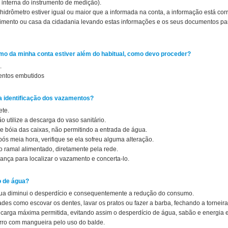
interna do instrumento de medição).
 hidrômetro estiver igual ou maior que a informada na conta, a informação está corr
ndimento ou casa da cidadania levando estas informações e os seus documentos pa
sumo da minha conta estiver além do habitual, como devo proceder?
.
mentos embutidos
na identificação dos vazamentos?
ete.
 utilize a descarga do vaso sanitário.
e bóia das caixas, não permitindo a entrada de água.
pós meia hora, verifique se ela sofreu alguma alteração.
o ramal alimentado, diretamente pela rede.
iança para localizar o vazamento e concerta-lo.
 de água?
gua diminui o desperdício e consequentemente a redução do consumo.
dades como escovar os dentes, lavar os pratos ou fazer a barba, fechando a torneira
a carga máxima permitida, evitando assim o desperdício de água, sabão e energia el
rro com mangueira pelo uso do balde.