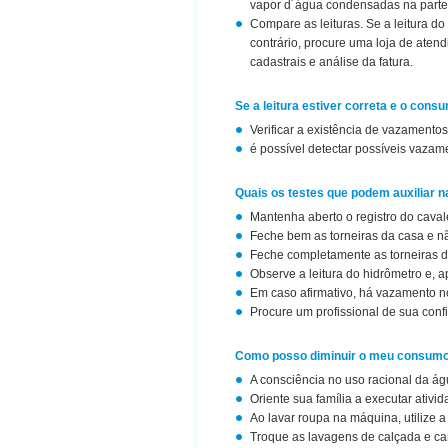
vapor d´água condensadas na parte 
Compare as leituras. Se a leitura do
contrário, procure uma loja de ate
cadastrais e análise da fatura.
Se a leitura estiver correta e o con
Verificar a existência de vazamentos
é possível detectar possíveis vaza
Quais os testes que podem auxiliar 
Mantenha aberto o registro do caval
Feche bem as torneiras da casa e não
Feche completamente as torneiras d
Observe a leitura do hidrômetro e, a
Em caso afirmativo, há vazamento n
Procure um profissional de sua conf
Como posso diminuir o meu consumo
A consciência no uso racional da á
Oriente sua família a executar ativi
Ao lavar roupa na máquina, utilize 
Troque as lavagens de calçada e ca